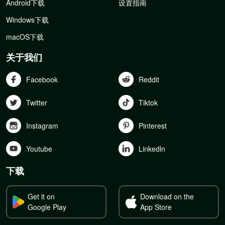
Android下载
设置指南
Windows下载
macOS下载
关于我们
Facebook
Reddit
Twitter
Tiktok
Instagram
Pinterest
Youtube
Linkedln
下载
Get it on
Download on the
Google Play
App Store