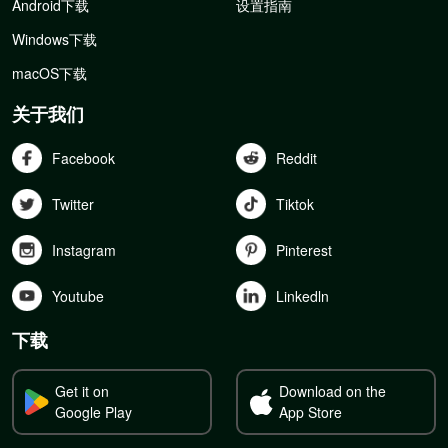
Android下载
设置指南
Windows下载
macOS下载
关于我们
Facebook
Reddit
Twitter
Tiktok
Instagram
Pinterest
Youtube
Linkedln
下载
Get it on
Download on the
Google Play
App Store