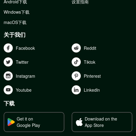
Android下载
设置指南
Windows下载
macOS下载
关于我们
Facebook
Reddit
Twitter
Tiktok
Instagram
Pinterest
Youtube
Linkedln
下载
Get it on
Download on the
Google Play
App Store