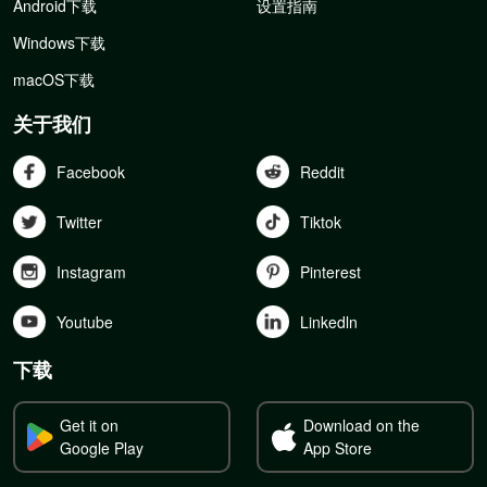
Android下载
设置指南
Windows下载
macOS下载
关于我们
Facebook
Reddit
Twitter
Tiktok
Instagram
Pinterest
Youtube
Linkedln
下载
Get it on
Download on the
Google Play
App Store