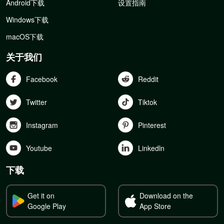
Android下载
设置指南
Windows下载
macOS下载
关于我们
Facebook
Reddit
Twitter
Tiktok
Instagram
Pinterest
Youtube
Linkedln
下载
Get it on
Download on the
Google Play
App Store