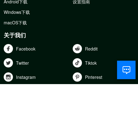
Android下载
设置指南
Windows下载
macOS下载
关于我们
Facebook
Reddit
Twitter
Tiktok
Instagram
Pinterest
Youtube
Linkedln
下载
Get it on
Download on the
Google Play
App Store