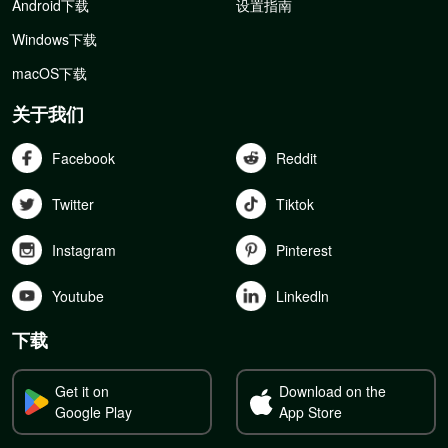
Android下载
设置指南
Windows下载
macOS下载
关于我们
Facebook
Reddit
Twitter
Tiktok
Instagram
Pinterest
Youtube
Linkedln
下载
Get it on
Download on the
Google Play
App Store