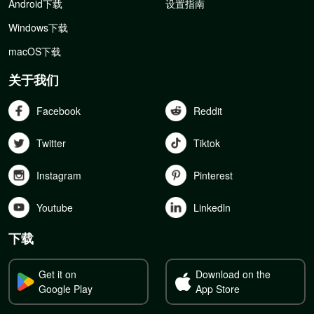
Android下载
设置指南
Windows下载
macOS下载
关于我们
Facebook
Reddit
Twitter
Tiktok
Instagram
Pinterest
Youtube
Linkedln
下载
Get it on
Download on the
Google Play
App Store