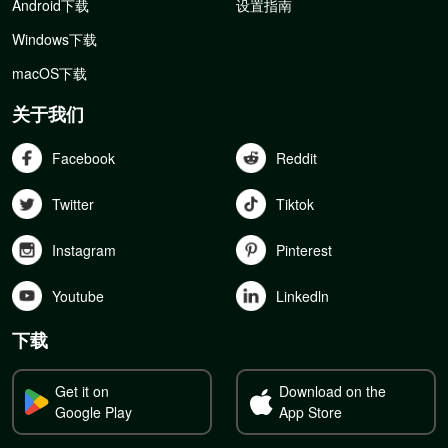
Android下载
设置指南
Windows下载
macOS下载
关于我们
Facebook
Reddit
Twitter
Tiktok
Instagram
Pinterest
Youtube
Linkedln
下载
Get it on
Download on the
Google Play
App Store