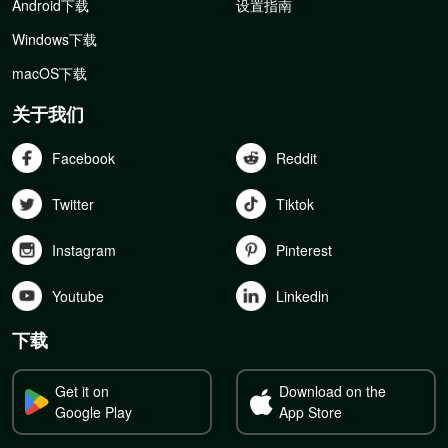
Android下载
设置指南
Windows下载
macOS下载
关于我们
Facebook
Reddit
Twitter
Tiktok
Instagram
Pinterest
Youtube
Linkedln
下载
Get it on
Download on the
Google Play
App Store