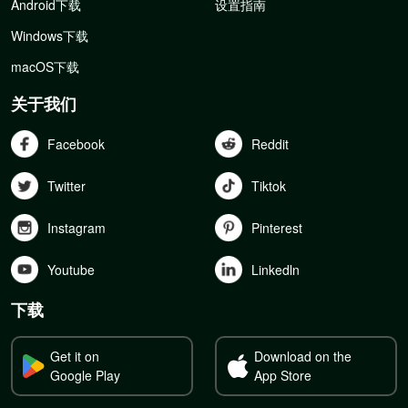
Android下载
设置指南
Windows下载
macOS下载
关于我们
Facebook
Reddit
Twitter
Tiktok
Instagram
Pinterest
Youtube
Linkedln
下载
Get it on
Download on the
Google Play
App Store